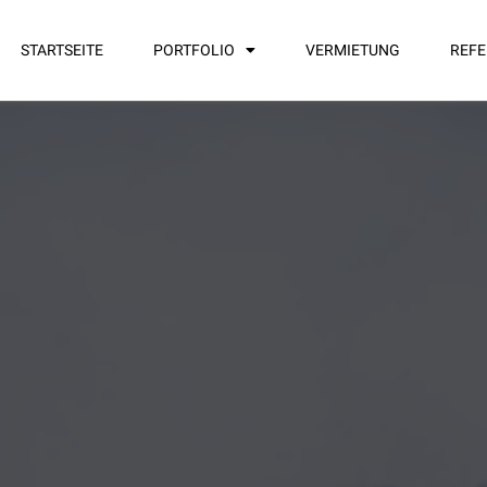
STARTSEITE
PORTFOLIO
VERMIETUNG
REF