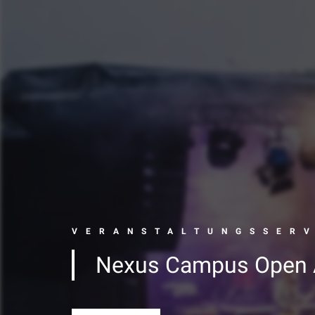
VERANSTALTUNGSSER
Nexus Campus Open 